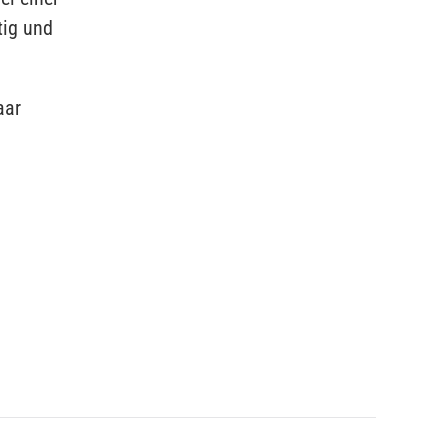
tig und
aar