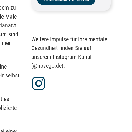
ndem zu
le Male
 danach
rum sind
Weitere Impulse für Ihre mentale
immer
Gesundheit finden Sie auf
unserem Instagram-Kanal
(@novego.de):
ine
ir selbst
t es
lizierte
ei einer