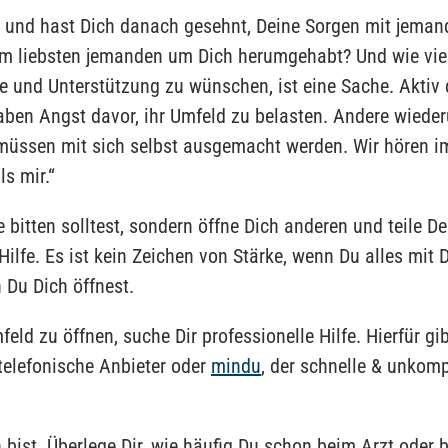
lt und hast Dich danach gesehnt, Deine Sorgen mit jema
 am liebsten jemanden um Dich herumgehabt? Und wie vie
fe und Unterstützung zu wünschen, ist eine Sache. Aktiv
haben Angst davor, ihr Umfeld zu belasten. Andere wiede
müssen mit sich selbst ausgemacht werden. Wir hören 
ls mir.“
bitten solltest, sondern öffne Dich anderen und teile De
ilfe. Es ist kein Zeichen von Stärke, wenn Du alles mit D
 Du Dich öffnest.
ld zu öffnen, suche Dir professionelle Hilfe. Hierfür gib
 telefonische Anbieter oder
mindu
, der schnelle & unkomp
 bist. Überlege Dir, wie häufig Du schon beim Arzt oder b