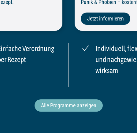
Rezept.
Panik & Phobien – kostenf
Jetzt informieren
Einfache Verordnung
Individuell, fle
per Rezept
und nachgewie
wirksam
Alle Programme anzeigen