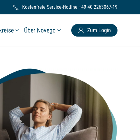
)
Kostenfreie Service-Hotline +49 40 2263067-19
kreise
Über Novego
Zum Login