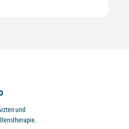
o
rzten und
ltenstherapie.