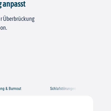
g anpasst
zur Überbrückung
ion.
ung & Burnout
Schlafstörungen